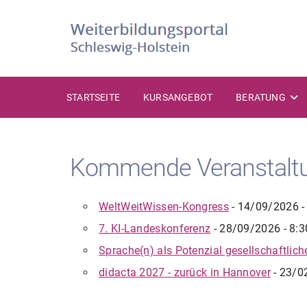
Zum
Inhalt
springen
STARTSEITE
KURSANGEBOT
BERATUNG
Kommende Veranstalt
WeltWeitWissen-Kongress
- 14/09/2026 -
7. KI-Landeskonferenz
- 28/09/2026 - 8:3
Sprache(n) als Potenzial gesellschaftlic
didacta 2027 - zurück in Hannover
- 23/0