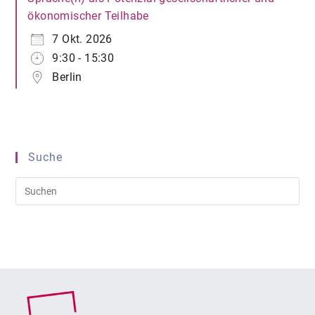
ökonomischer Teilhabe
7 Okt. 2026
9:30 - 15:30
Berlin
Suche
Pre
Es
to
clo
the
sea
pan