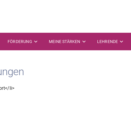
FÖRDERUNG
MEINE STÄRKEN
LEHRENDE
ungen
rt</li>