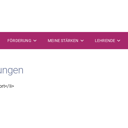
FÖRDERUNG
MEINE STÄRKEN
LEHRENDE
ungen
rt</li>