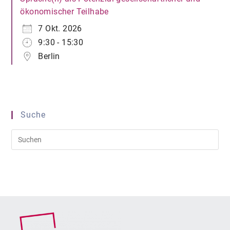
ökonomischer Teilhabe
7 Okt. 2026
9:30 - 15:30
Berlin
Suche
Pre
Es
to
clo
the
sea
pan