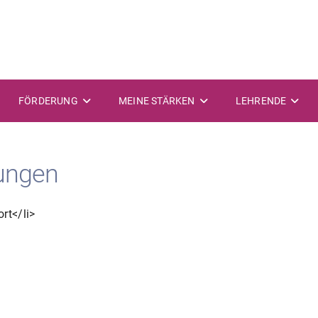
FÖRDERUNG
MEINE STÄRKEN
LEHRENDE
ungen
rt</li>