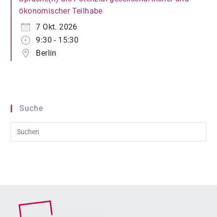
ökonomischer Teilhabe
7 Okt. 2026
9:30 - 15:30
Berlin
Suche
Pre
Es
to
clo
the
sea
pan