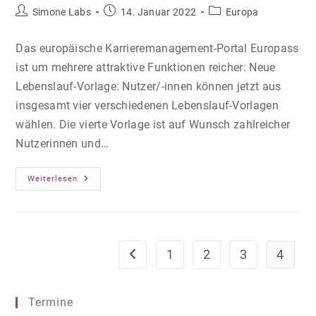
Beitrags-
Beitrag
Beitrags-
Simone Labs
14. Januar 2022
Europa
Autor:
veröffentlicht:
Kategorie:
Das europäische Karrieremanagement-Portal Europass
ist um mehrere attraktive Funktionen reicher: Neue
Lebenslauf-Vorlage: Nutzer/-innen können jetzt aus
insgesamt vier verschiedenen Lebenslauf-Vorlagen
wählen. Die vierte Vorlage ist auf Wunsch zahlreicher
Nutzerinnen und…
Europass
Weiterlesen
Mit
Neuen
Funktionen
1
2
3
4
Zur vorherigen Seite
Termine