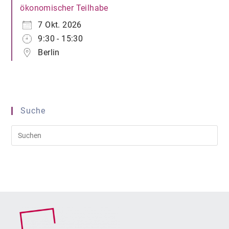
ökonomischer Teilhabe
7 Okt. 2026
9:30 - 15:30
Berlin
Suche
Pre
Es
to
clo
the
sea
pan