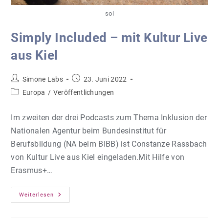
sol
Simply Included – mit Kultur Live
aus Kiel
Beitrags-
Beitrag
Simone Labs
23. Juni 2022
Autor:
veröffentlicht:
Beitrags-
Europa
/
Veröffentlichungen
Kategorie:
Im zweiten der drei Podcasts zum Thema Inklusion der
Nationalen Agentur beim Bundesinstitut für
Berufsbildung (NA beim BIBB) ist Constanze Rassbach
von Kultur Live aus Kiel eingeladen.Mit Hilfe von
Erasmus+…
Simply
Weiterlesen
Included
–
Mit