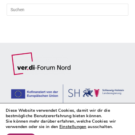
Pre
Es
to
clo
the
sea
pan
Diese Website verwendet Cookies, damit wir dir die
bestmögliche Benutzererfahrung bieten können.
Sie können mehr darüber erfahren, welche Cookies wir
verwenden oder sie in den
Einstellungen
ausschalten.
Impressum
Datenschutz
Kontakt