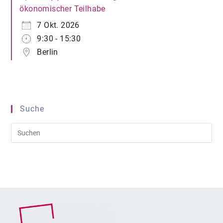
ökonomischer Teilhabe
7 Okt. 2026
9:30 - 15:30
Berlin
Suche
Pre
Es
to
clo
the
sea
pan