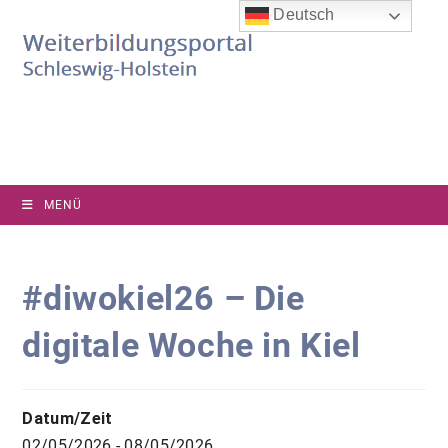
Zum
Deutsch
Inhalt
springen
MENÜ
#diwokiel26 – Die
digitale Woche in Kiel
Datum/Zeit
02/05/2026 - 08/05/2026