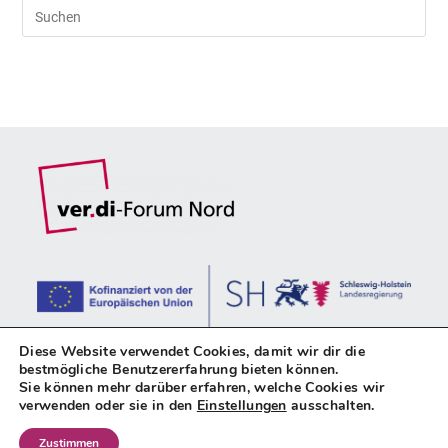
Pre
Es
to
clo
the
sea
pan
Diese Website verwendet Cookies, damit wir dir die
bestmögliche Benutzererfahrung bieten können.
Sie können mehr darüber erfahren, welche Cookies wir
verwenden oder sie in den
Einstellungen
ausschalten.
Impressum
Datenschutz
Kontakt
Zustimmen