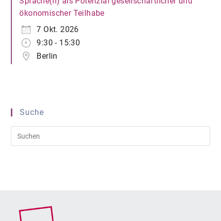
Sprache(n) als Potenzial gesellschaftlicher und
ökonomischer Teilhabe
7 Okt. 2026
9:30 - 15:30
Berlin
Suche
Pre
Es
to
clo
the
sea
pan