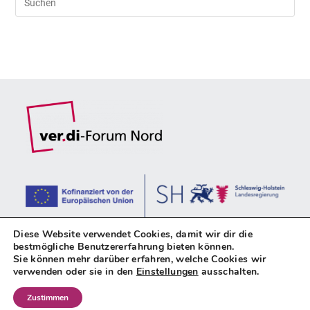
Es
to
clo
the
sea
pan
Diese Website verwendet Cookies, damit wir dir die
bestmögliche Benutzererfahrung bieten können.
Sie können mehr darüber erfahren, welche Cookies wir
verwenden oder sie in den
Einstellungen
ausschalten.
Impressum
Datenschutz
Kontakt
Zustimmen
weiterbilden-sh.de