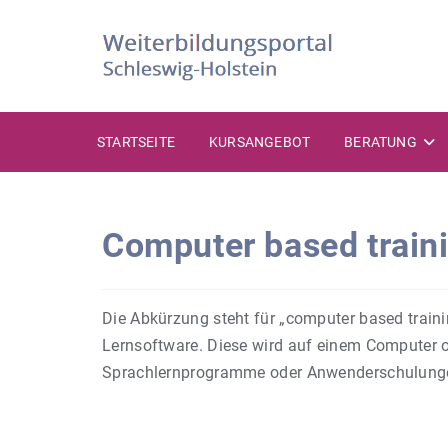
Zum
Inhalt
springen
STARTSEITE
KURSANGEBOT
BERATUNG
Computer based train
Die Abkürzung steht für „computer based traini
Lernsoftware. Diese wird auf einem Computer od
Sprachlernprogramme oder Anwenderschulungen