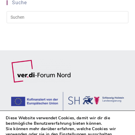
Suche
Pre
Es
to
clo
the
sea
pan
Diese Website verwendet Cookies, damit wir dir die
bestmögliche Benutzererfahrung bieten können.
Sie können mehr darüber erfahren, welche Cookies wir
verwenden oder sie in den
Einstellungen
ausschalten.