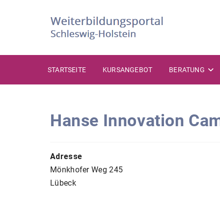
Zum
Inhalt
springen
STARTSEITE
KURSANGEBOT
BERATUNG
Hanse Innovation Ca
Adresse
Mönkhofer Weg 245
Lübeck