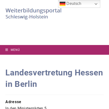
Zum
Deutsch
Inhalt
springen
MENÜ
Landesvertretung Hessen
in Berlin
Adresse
In den Ministergärten 5