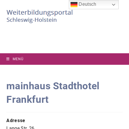
Zum
Deutsch
Inhalt
springen
MENÜ
mainhaus Stadthotel
Frankfurt
Adresse
Lange Str. 26