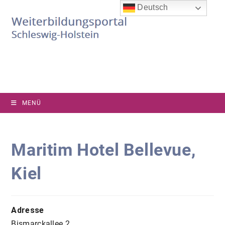
Zum
Deutsch
Inhalt
springen
MENÜ
Maritim Hotel Bellevue,
Kiel
Adresse
Bismarckallee 2