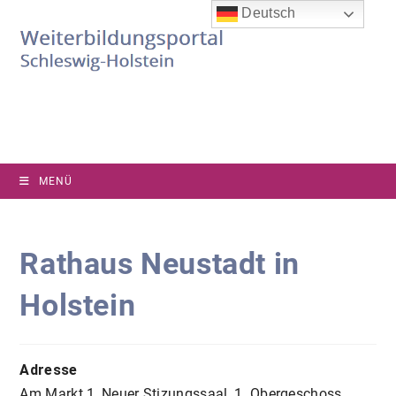
Zum
Deutsch
Inhalt
springen
MENÜ
Rathaus Neustadt in
Holstein
Adresse
Am Markt 1, Neuer Stizungssaal, 1. Obergeschoss