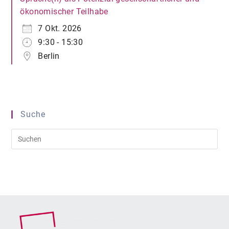
ökonomischer Teilhabe
7 Okt. 2026
9:30 - 15:30
Berlin
Suche
Pre
Es
to
clo
the
sea
pan