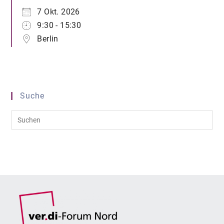
7 Okt. 2026
9:30 - 15:30
Berlin
Suche
Pre
Es
to
clo
the
sea
pan