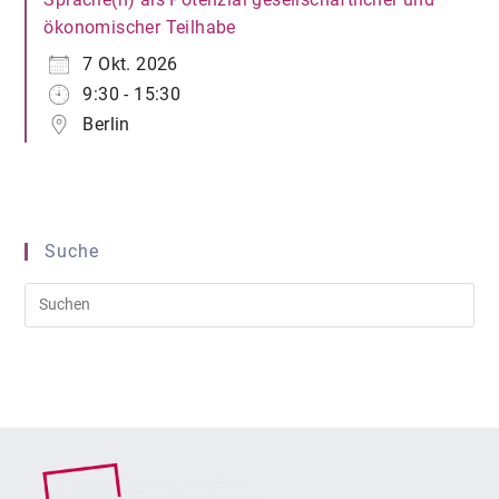
ökonomischer Teilhabe
7 Okt. 2026
9:30 - 15:30
Berlin
Suche
Pre
Es
to
clo
the
sea
pan