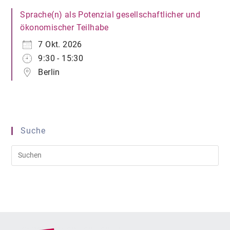
Sprache(n) als Potenzial gesellschaftlicher und
ökonomischer Teilhabe
7 Okt. 2026
9:30 - 15:30
Berlin
Suche
Pre
Es
to
clo
the
sea
pan