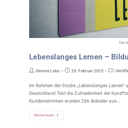
Tim 
Lebenslanges Lernen – Bild
Beitrags-
Beitrag
Beitrags-
Simone Labs
20. Februar 2025
Veröff
Autor:
veröffentlicht:
Kategorie:
Im Rahmen der Studie „Lebenslanges Lernen“ un
Deutschland Test die Zufriedenheit der Kund*
Kundenstimmen wurden 266 Anbieter aus…
Lebenslanges
Weiterlesen
Lernen
–
Bildungsanbieter