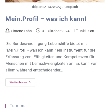
ddp-aNz21IU0WCAg / unsplash
Mein.Profil – was ich kann!
Beitrags-
Beitrag
Beitrags-
Simone Labs
31. Oktober 2024
Inklusion
Autor:
veröffentlicht:
Kategorie:
Die Bundesvereinigung Lebenshilfe bietet mit
"Mein.Profil - was ich kann!" ein Instrument für die
Erfassung von Fähigkeiten und Kompetenzen für
Menschen mit Lernschwierigkeiten an. Es kann vor
allem während entscheidender…
Mein.Profil
Weiterlesen
–
Was
Ich
Kann!
Termine