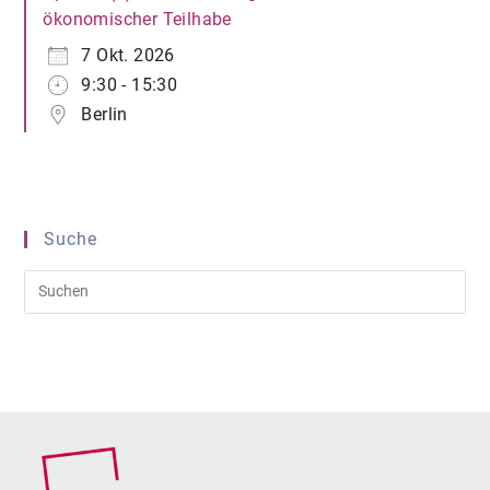
ökonomischer Teilhabe
7 Okt. 2026
9:30 - 15:30
Berlin
Suche
Pre
Es
to
clo
the
sea
pan