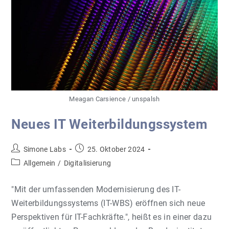
Gründerin!
Meagan Carsience / unspalsh
Neues IT Weiterbildungssystem
Beitrags-
Beitrag
Simone Labs
25. Oktober 2024
Autor:
veröffentlicht:
Beitrags-
Allgemein
/
Digitalisierung
Kategorie:
"Mit der umfassenden Modernisierung des IT-
Weiterbildungssystems (IT-WBS) eröffnen sich neue
Perspektiven für IT-Fachkräfte.", heißt es in einer dazu