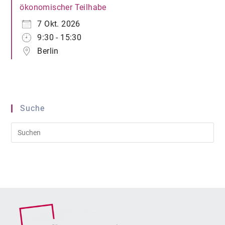
ökonomischer Teilhabe
7 Okt. 2026
9:30 - 15:30
Berlin
Suche
Pre
Es
to
clo
the
sea
pan