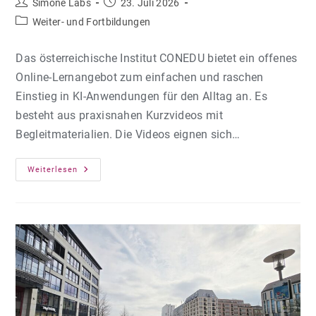
Beitrags-
Beitrag
Simone Labs
23. Juli 2026
Autor:
veröffentlicht:
Beitrags-
Weiter- und Fortbildungen
Kategorie:
Das österreichische Institut CONEDU bietet ein offenes
Online-Lernangebot zum einfachen und raschen
Einstieg in KI-Anwendungen für den Alltag an. Es
besteht aus praxisnahen Kurzvideos mit
Begleitmaterialien. Die Videos eignen sich…
KI-
Weiterlesen
Basics
Für
Berufsübergreifende
Kompetenzen