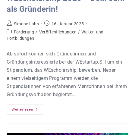
als Gründerin!
Beitrags-
Beitrag
Simone Labs
16. Januar 2025
Autor:
veröffentlicht:
Beitrags-
Förderung
/
Veröffentlichungen
/
Weiter- und
Kategorie:
Fortbildungen
Ab sofort können sich Gründerinnen und
Gründungsinteressierte bei der WEstartup.SH um ein
Stipendium, das WEscholarship, bewerben. Neben
einem vielseitigem Programm werden die
Stipendiatinnen von erfahrenen Mentorinnen bei ihrem
Gründungsvorhaben begleitet…
WEscholarship
Weiterlesen
2025
–
Dein
Jahr
Als