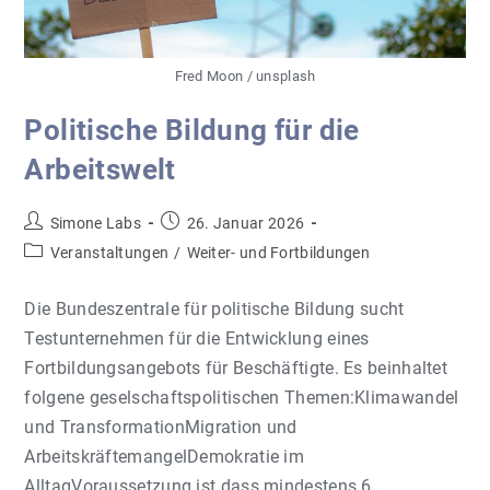
Fred Moon / unsplash
Politische Bildung für die
Arbeitswelt
Beitrags-
Beitrag
Simone Labs
26. Januar 2026
Autor:
veröffentlicht:
Beitrags-
Veranstaltungen
/
Weiter- und Fortbildungen
Kategorie:
Die Bundeszentrale für politische Bildung sucht
Testunternehmen für die Entwicklung eines
Fortbildungsangebots für Beschäftigte. Es beinhaltet
folgene geselschaftspolitischen Themen:Klimawandel
und TransformationMigration und
ArbeitskräftemangelDemokratie im
AlltagVoraussetzung ist dass mindestens 6