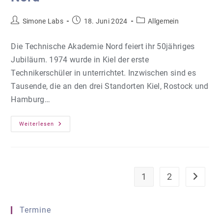
Beitrags-
Beitrag
Beitrags-
Simone Labs
18. Juni 2024
Allgemein
Autor:
veröffentlicht:
Kategorie:
Die Technische Akademie Nord feiert ihr 50jähriges
Jubiläum. 1974 wurde in Kiel der erste
Technikerschüler in unterrichtet. Inzwischen sind es
Tausende, die an den drei Standorten Kiel, Rostock und
Hamburg…
50
Weiterlesen
Jahre
Technische
Akademie
Nord
1
2
Zur näch
Termine