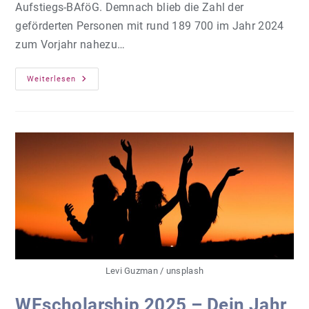
Aufstiegs-BAföG. Demnach blieb die Zahl der
geförderten Personen mit rund 189 700 im Jahr 2024
zum Vorjahr nahezu…
Aufstiegs-
Weiterlesen
BAföG:
Zahl
Der
Geförderten
Im
Jahr
2024
Nahezu
Unverändert
Levi Guzman / unsplash
WEscholarship 2025 – Dein Jahr