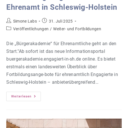
Ehrenamt in Schleswig-Holstein
Beitrags-
Beitrag
Simone Labs
31. Juli 2025
Autor:
veröffentlicht:
Beitrags-
Veröffentlichungen
/
Weiter- und Fortbildungen
Kategorie:
Die „Bürgerakademie“ für Ehrenamtliche geht an den
Start."Ab sofort ist das neue Informationsportal
buergerakademie.engagiert-in-sh.de online. Es bietet
erstmals einen landesweiten Überblick über
Fortbildungsange-bote für ehrenamtlich Engagierte in
Schleswig-Holstein – anbieterübergreifend…
Neues
Weiterlesen
Portal
Bündelt
Fortbildungsangebote
Für
Das
Ehrenamt
In