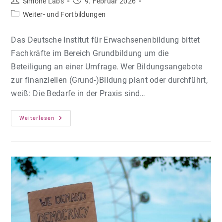
Beitrags-
Beitrag
Simone Labs
9. Februar 2026
Autor:
veröffentlicht:
Beitrags-
Weiter- und Fortbildungen
Kategorie:
Das Deutsche Institut für Erwachsenenbildung bittet
Fachkräfte im Bereich Grundbildung um die
Beteiligung an einer Umfrage. Wer Bildungsangebote
zur finanziellen (Grund-)Bildung plant oder durchführt,
weiß: Die Bedarfe in der Praxis sind…
Umfrage
Weiterlesen
Zur
Entwicklung
Passgenauer
Digitaler
Fortbildungsangebote
Für
Finanzielle
Bildung