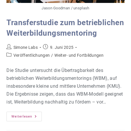
Jason Goodman / unsplash
Transferstudie zum betrieblichen
Weiterbildungsmentoring
Beitrags-
Beitrag
Simone Labs
9. Juni 2025
Autor:
veröffentlicht:
Beitrags-
Veröffentlichungen
/
Weiter- und Fortbildungen
Kategorie:
Die Studie untersucht die Übertragbarkeit des
betrieblichen Weiterbildungsmentorings (WBM), auf
insbesondere kleine und mittlere Unternehmen (KMU).
Die Ergebnisse zeigen, dass das WBM-Modell geeignet
ist, Weiterbildung nachhaltig zu fördern – vor…
Transferstudie
Weiterlesen
Zum
Betrieblichen
Weiterbildungsmentoring