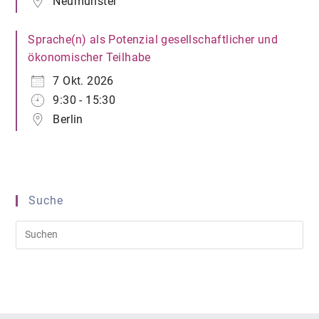
Neumünster
Sprache(n) als Potenzial gesellschaftlicher und
ökonomischer Teilhabe
7 Okt. 2026
9:30 - 15:30
Berlin
Suche
Pre
Es
to
clo
the
sea