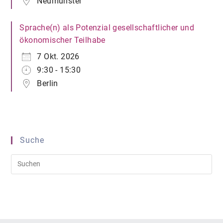
Neumünster
Sprache(n) als Potenzial gesellschaftlicher und
ökonomischer Teilhabe
7 Okt. 2026
9:30 - 15:30
Berlin
Suche
Pre
Es
to
clo
the
sea