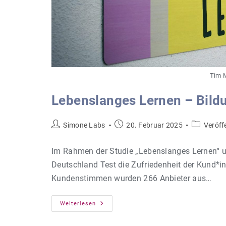
Tim 
Lebenslanges Lernen – Bild
Beitrags-
Beitrag
Beitrags-
Simone Labs
20. Februar 2025
Veröff
Autor:
veröffentlicht:
Kategorie:
Im Rahmen der Studie „Lebenslanges Lernen“ un
Deutschland Test die Zufriedenheit der Kund*
Kundenstimmen wurden 266 Anbieter aus…
Lebenslanges
Weiterlesen
Lernen
–
Bildungsanbieter