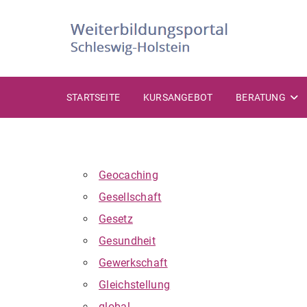
Zum
Inhalt
springen
STARTSEITE
KURSANGEBOT
BERATUNG
Geocaching
Gesellschaft
Gesetz
Gesundheit
Gewerkschaft
Gleichstellung
global