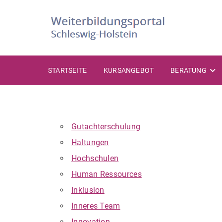
Zum
Inhalt
springen
STARTSEITE
KURSANGEBOT
BERATUNG
Gutachterschulung
Haltungen
Hochschulen
Human Ressources
Inklusion
Inneres Team
Innovation