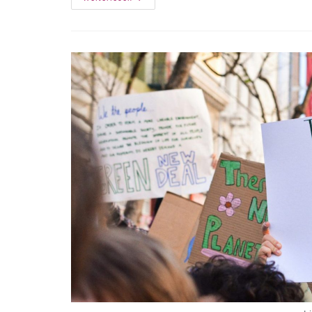
Für
Den
Digital-
Learning-
Campus
In
Schleswig
Holstein