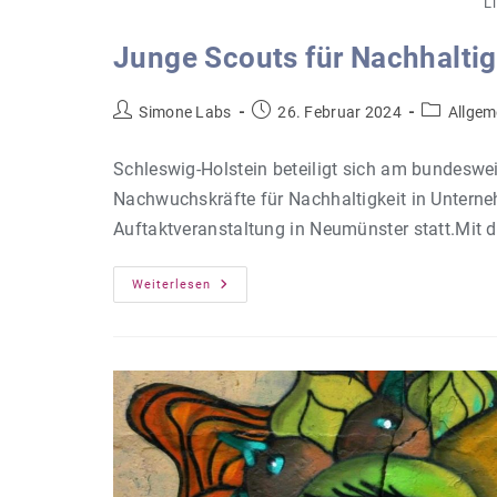
L
Junge Scouts für Nachhaltig
Beitrags-
Beitrag
Beitrags-
Simone Labs
26. Februar 2024
Allgem
Autor:
veröffentlicht:
Kategorie:
Schleswig-Holstein beteiligt sich am bundesw
Nachwuchskräfte für Nachhaltigkeit in Unterne
Auftaktveranstaltung in Neumünster statt.Mit
Junge
Weiterlesen
Scouts
Für
Nachhaltigkeit
Gesucht