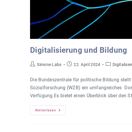
Digitalisierung und Bildung
Beitrags-
Beitrag
Beitrags-
Simone Labs
22. April 2024
Digitalisi
Autor:
veröffentlicht:
Kategorie:
Die Bundeszentrale für politische Bildung ste
Sozialforschung (WZB) ein umfangreiches Doss
Verfügung.Es bietet einen Überblick über den 
Digitalisierung
Weiterlesen
Und
Bildung