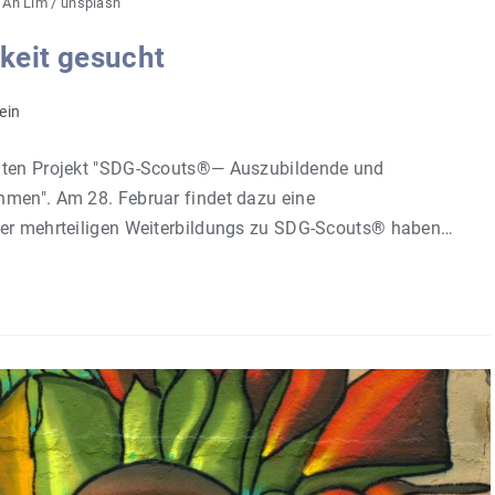
i An Lim / unsplash
keit gesucht
ein
eiten Projekt "SDG-Scouts®— Auszubildende und
hmen". Am 28. Februar findet dazu eine
 der mehrteiligen Weiterbildungs zu SDG-Scouts® haben…