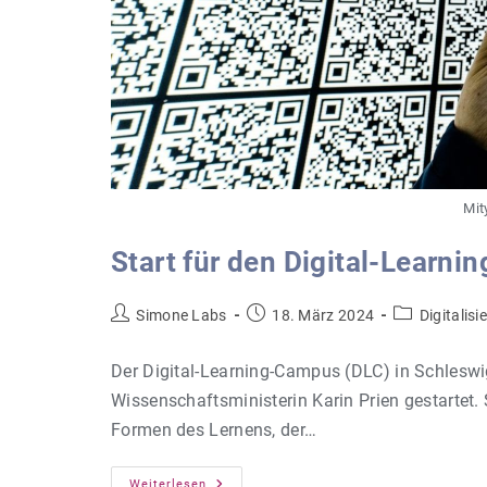
Mit
Start für den Digital-Learn
Beitrags-
Beitrag
Beitrags-
Simone Labs
18. März 2024
Digitalisi
Autor:
veröffentlicht:
Kategorie:
Der Digital-Learning-Campus (DLC) in Schleswig
Wissenschaftsministerin Karin Prien gestartet. 
Formen des Lernens, der…
Start
Weiterlesen