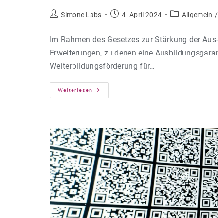
Beitrags-
Beitrag
Beitrags-
Simone Labs
4. April 2024
Allgemein
/
Autor:
veröffentlicht:
Kategorie:
Im Rahmen des Gesetzes zur Stärkung der Aus- 
Erweiterungen, zu denen eine Ausbildungsgaran
Weiter­bildungs­förderung für…
Stärkung
Weiterlesen
Der
Aus-
Und
Weiterbildung