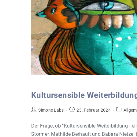
Kultursensible Weiterbildun
Beitrags-
Beitrag
Beitrags-
Simone Labs
23. Februar 2024
Allgem
Autor:
veröffentlicht:
Kategorie:
Der Frage, ob "Kultursensible Weiterbildung - 
Störmer, Mathilde Berhault und Babara Nietzel in