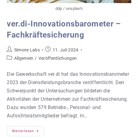
ddp / unsplash
ver.di-Innovationsbarometer –
Fachkräftesicherung
Beitrags-
Beitrag
Simone Labs
11. Juli 2024
Autor:
veröffentlicht:
Beitrags-
Allgemein
/
Veröffentlichungen
Kategorie:
Die Gewerkschaft ver.di hat das Innovationsbarometer
2023 der Dienstleistungsbranche veröffentlicht. Den
Schwerpunkt der Untersuchungen bildeten die
Aktivitäten der Unternehmen zur Fachkräftesicherung.
Dazu wurden 579 Betriebs-, Personal- und
Aufsichtsratsmitglieder befragt. In…
Ver.di-
Weiterlesen
Innovationsbarometer