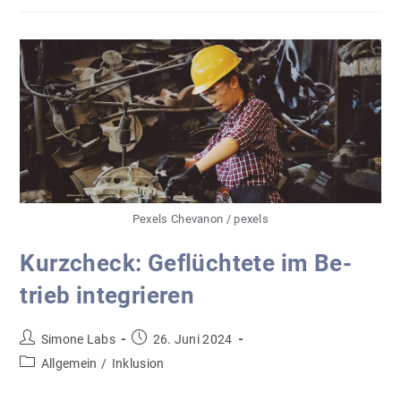
Hochschulen
In
Schleswig-
Holstein
Pexels Chevanon / pexels
Kurz­check: Ge­flüch­te­te im Be­
trieb in­te­grie­ren
Beitrags-
Beitrag
Simone Labs
26. Juni 2024
Autor:
veröffentlicht:
Beitrags-
Allgemein
/
Inklusion
Kategorie: