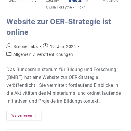
Giulia Forsythe / Flickr
Website zur OER-Strategie ist
online
Beitrags-
Beitrag
Simone Labs
19. Juni 2024
Autor:
veröffentlicht:
Beitrags-
Allgemein
/
Veröffentlichungen
Kategorie:
Das Bundesministerium für Bildung und Forschung
(BMBF) hat eine Website zur OER-Strategie
veröffentlicht. Sie vermittelt fortlaufend Einblicke in
die Aktivitäten des Ministeriums und ordnet laufende
Initiativen und Projekte im Bildungskontext…
Website
Weiterlesen
Zur
OER-
Strategie