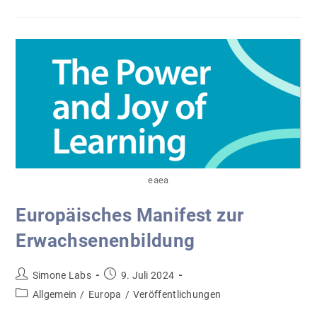
–
Fachkräftesicherung
eaea
Europäisches Manifest zur
Erwachsenenbildung
Beitrags-
Beitrag
Simone Labs
9. Juli 2024
Autor:
veröffentlicht:
Beitrags-
Allgemein
/
Europa
/
Veröffentlichungen
Kategorie: