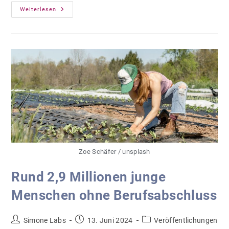
Jetzt
Weiterlesen
Bewerben
Um
Den
Hermann-
Schmidt-
Preis
Zoe Schäfer / unsplash
Rund 2,9 Millionen junge
Menschen ohne Berufsabschluss
Beitrags-
Beitrag
Beitrags-
Simone Labs
13. Juni 2024
Veröffentlichungen