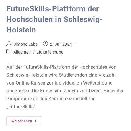
FutureSkills-Plattform der
Hochschulen in Schleswig-
Holstein
Beitrags-
Beitrag
Simone Labs
2. Juli 2024
Autor:
veröffentlicht:
Beitrags-
Allgemein
/
Digitalisierung
Kategorie:
Auf der FutureSkills-Plattform der Hochschulen von
Schleswig-Holstein wird Studierenden eine Vielzahl
von Online-Kursen zur individuellen Weiterbildung
angeboten. Die Kurse sind zudem zertifiziert. Basis der
Programme ist das Kompetenzmodell für
„FutureSkills“…
FutureSkills-
Weiterlesen
Plattform
Der