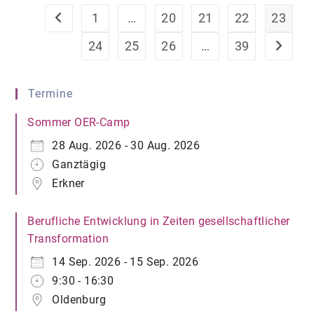
1
…
20
21
22
23
Zur vorherigen Seite
24
25
26
…
39
Zur näch
Termine
Sommer OER-Camp
28 Aug. 2026 - 30 Aug. 2026
Ganztägig
Erkner
Berufliche Entwicklung in Zeiten gesellschaftlicher
Transformation
14 Sep. 2026 - 15 Sep. 2026
9:30 - 16:30
Oldenburg