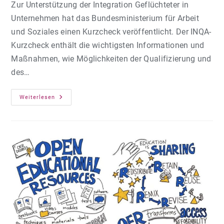
Zur Unterstützung der Integration Geflüchteter in
Unternehmen hat das Bundesministerium für Arbeit
und Soziales einen Kurzcheck veröffentlicht. Der INQA-
Kurzcheck enthält die wichtigsten Informationen und
Maßnahmen, wie Möglichkeiten der Qualifizierung und
des…
Kurz­
Weiterlesen
Check:
Ge­
Flüch­
Te­
Te
Im
Be­
Trieb
In­
Te­
Grie­
Ren