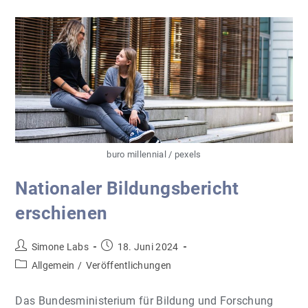
Ist
Online
buro millennial / pexels
Nationaler Bildungsbericht
erschienen
Beitrags-
Beitrag
Simone Labs
18. Juni 2024
Autor:
veröffentlicht:
Beitrags-
Allgemein
/
Veröffentlichungen
Kategorie:
Das Bundesministerium für Bildung und Forschung