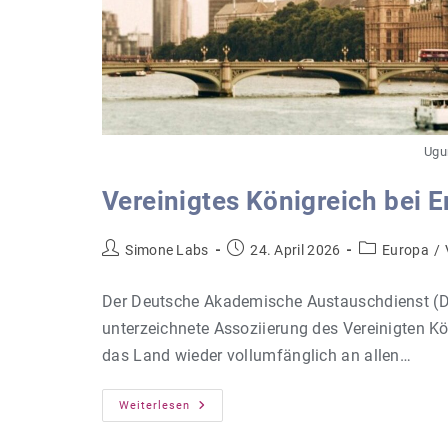
Ugu
Vereinigtes Königreich bei 
Beitrags-
Beitrag
Beitrags-
Simone Labs
24. April 2026
Europa
/
Autor:
veröffentlicht:
Kategorie:
Der Deutsche Akademische Austauschdienst (DAA
unterzeichnete Assoziierung des Vereinigten
das Land wieder vollumfänglich an allen…
Vereinigtes
Weiterlesen
Königreich
Bei