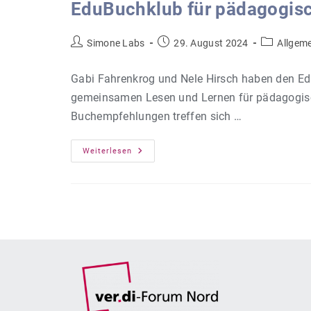
EduBuchklub für pädagogisc
Beitrags-
Beitrag
Beitrags-
Simone Labs
29. August 2024
Allgem
Autor:
veröffentlicht:
Kategorie:
Gabi Fahrenkrog und Nele Hirsch haben den Ed
gemeinsamen Lesen und Lernen für pädagogisc
Buchempfehlungen treffen sich …
EduBuchklub
Weiterlesen
Für
Pädagogisch
Tätige