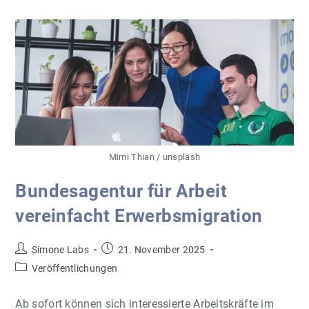
Mimi Thian / unsplash
Bundesagentur für Arbeit
vereinfacht Erwerbsmigration
Beitrags-
Beitrag
Simone Labs
21. November 2025
Autor:
veröffentlicht:
Beitrags-
Veröffentlichungen
Kategorie:
Ab sofort können sich interessierte Arbeitskräfte im