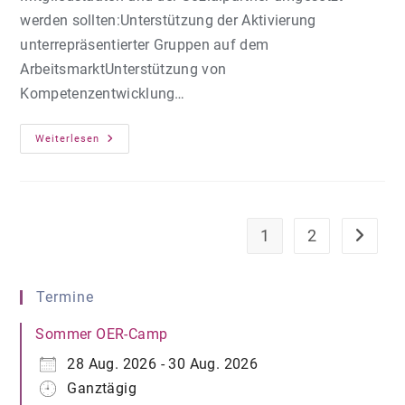
werden sollten:Unterstützung der Aktivierung
unterrepräsentierter Gruppen auf dem
ArbeitsmarktUnterstützung von
Kompetenzentwicklung…
EU-
Weiterlesen
Kommission
Legt
Aktionsplan
Gegen
Arbeits-
Und
Fachkräftemangel
1
2
Zur näch
Vor
Termine
Sommer OER-Camp
28 Aug. 2026 - 30 Aug. 2026
Ganztägig