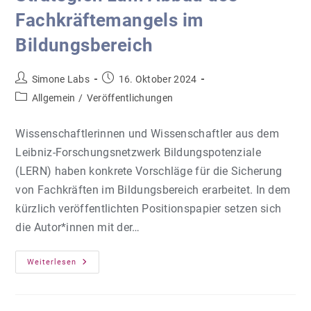
Fachkräftemangels im
Bildungsbereich
Beitrags-
Beitrag
Simone Labs
16. Oktober 2024
Autor:
veröffentlicht:
Beitrags-
Allgemein
/
Veröffentlichungen
Kategorie:
Wissenschaftlerinnen und Wissenschaftler aus dem
Leibniz-Forschungsnetzwerk Bildungspotenziale
(LERN) haben konkrete Vorschläge für die Sicherung
von Fachkräften im Bildungsbereich erarbeitet. In dem
kürzlich veröffentlichten Positionspapier setzen sich
die Autor*innen mit der…
Strategien
Weiterlesen
Zum
Abbau
Des
Fachkräftemangels
Im