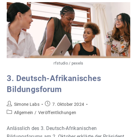
Bildungsbereich
rfstudio / pexels
3. Deutsch-Afrikanisches
Bildungsforum
Beitrags-
Beitrag
Simone Labs
7. Oktober 2024
Autor:
veröffentlicht:
Beitrags-
Allgemein
/
Veröffentlichungen
Kategorie:
Anlässlich des 3. Deutsch-Afrikanischen
Bildungsforums am 2. Oktober erklärte der Präsident