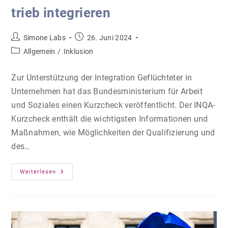
trieb in­te­grie­ren
Beitrags-
Beitrag
Simone Labs
26. Juni 2024
Autor:
veröffentlicht:
Beitrags-
Allgemein
/
Inklusion
Kategorie:
Zur Unterstützung der Integration Geflüchteter in
Unternehmen hat das Bundesministerium für Arbeit
und Soziales einen Kurzcheck veröffentlicht. Der INQA-
Kurzcheck enthält die wichtigsten Informationen und
Maßnahmen, wie Möglichkeiten der Qualifizierung und
des…
Kurz­
Weiterlesen
Check:
Ge­
Flüch­
Te­
Te
Im
Be­