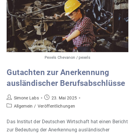
In
Ar­
Beit
–
Fach­
Kräf­
Te
In
Den
Re­
Gio­
Nen“
Pexels Chevanon / pexels
Gutachten zur Anerkennung
ausländischer Berufsabschlüsse
Beitrags-
Beitrag
Simone Labs
23. Mai 2025
Autor:
veröffentlicht:
Beitrags-
Allgemein
/
Veröffentlichungen
Kategorie:
Das Institut der Deutschen Wirtschaft hat einen Bericht
zur Bedeutung der Anerkennung ausländischer