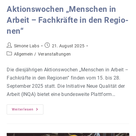
Ak­ti­ons­wo­chen „Men­schen in
Ar­beit – Fach­kräf­te in den Re­gio­
nen“
Beitrags-
Beitrag
Simone Labs
21. August 2025
Autor:
veröffentlicht:
Beitrags-
Allgemein
/
Veranstaltungen
Kategorie:
Die diesjährigen Aktionswochen „Menschen in Arbeit –
Fachkräfte in den Regionen“ finden vom 15. bis 28.
September 2025 statt. Die Initiative Neue Qualität der
Arbeit (INQA) bietet eine bundesweite Plattform…
Ak­
Weiterlesen
Ti­
Ons­
Wo­
Chen
„Men­
Schen