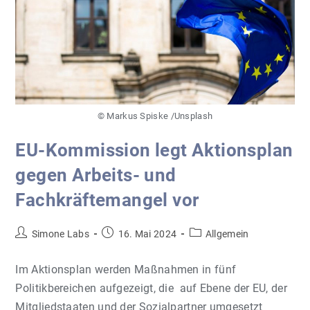
Trieb
In­
Te­
Grie­
Ren
© Markus Spiske /Unsplash
EU-Kommission legt Aktionsplan
gegen Arbeits- und
Fachkräftemangel vor
Beitrags-
Beitrag
Beitrags-
Simone Labs
16. Mai 2024
Allgemein
Autor:
veröffentlicht:
Kategorie:
Im Aktionsplan werden Maßnahmen in fünf
Politikbereichen aufgezeigt, die auf Ebene der EU, der
Mitgliedstaaten und der Sozialpartner umgesetzt