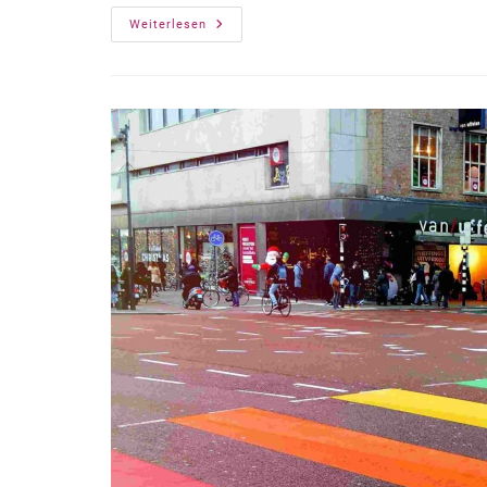
Transformationsprojekte
Weiterlesen
„Nachhaltig
Im
Beruf
–
Zukunftsorientiert
Ausbilden
(NIB)“
Gestartet