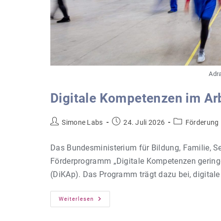
Adra
Digitale Kompetenzen im Ar
Beitrags-
Beitrag
Beitrags-
Simone Labs
24. Juli 2026
Förderung
Autor:
veröffentlicht:
Kategorie:
Das Bundesministerium für Bildung, Familie, S
Förderprogramm „Digitale Kompetenzen geringqu
(DiKAp). Das Programm trägt dazu bei, digitale
Digitale
Weiterlesen
Kompetenzen
Im
Arbeitsprozess