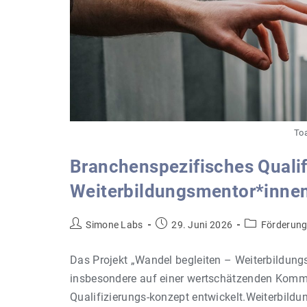
Toa
Branchenspezifisches Qualif
Weiterbildungsmentor*inne
Beitrags-
Beitrag
Beitrags-
Simone Labs
29. Juni 2026
Förderun
Autor:
veröffentlicht:
Kategorie:
Das Projekt „Wandel begleiten – Weiterbildung
insbesondere auf einer wertschätzenden Kommu
Qualifizierungs-konzept entwickelt.Weiterbild