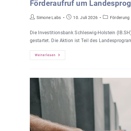
Förderaufruf um Landesprog
Beitrags-
Beitrag
Beitrags-
Simone Labs
10. Juli 2026
Förderung
Autor:
veröffentlicht:
Kategorie:
Die Investitionsbank Schleswig-Holstein (IB.SH)
gestartet. Die Aktion ist Teil des Landesprogr
Förderaufruf
Weiterlesen
Um
Landesprogramm
Arbeit:
Frau
&
Beruf