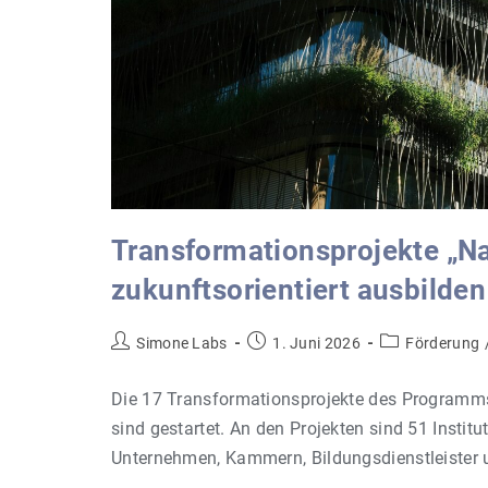
Transformationsprojekte „Na
zukunftsorientiert ausbilden
Beitrags-
Beitrag
Beitrags-
Simone Labs
1. Juni 2026
Förderung
Autor:
veröffentlicht:
Kategorie:
Die 17 Transformationsprojekte des Programms "
sind gestartet. An den Projekten sind 51 Institu
Unternehmen, Kammern, Bildungsdienstleister 