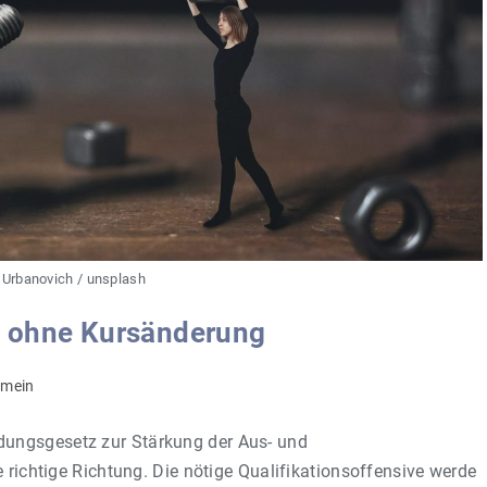
 Urbanovich / unsplash
z ohne Kursänderung
-
emein
e:
ungsgesetz zur Stärkung der Aus- und
e richtige Richtung. Die nötige Qualifikationsoffensive werde