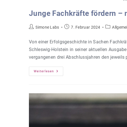
Junge Fachkräfte fördern –
Beitrags-
Beitrag
Beitrags-
Simone Labs
7. Februar 2024
Allgeme
Autor:
veröffentlicht:
Kategorie:
Von einer Erfolgsgeschichte in Sachen Fachkrä
Schleswig-Holstein in seiner aktuellen Ausgab
vergangenen drei Abschlussjahren den jeweils
Junge
Weiterlesen
Fachkräfte
Fördern
–
Mit
Dem
Weiterbildungsstipendium