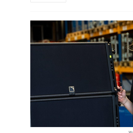
–
Das
Programm
Für
Berufliche
Orientierung
Für
Personen
Mit
Flucht-
Und
Migrationserfahrung
Wa