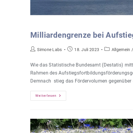
Milliardengrenze bei Aufsti
Beitrags-
Beitrag
Beitrags-
Simone Labs
18. Juli 2023
Allgemein
Autor:
veröffentlicht:
Kategorie:
Wie das Statistische Bundesamt (Destatis) mitt
Rahmen des Aufstiegsfortbildungsförderungsge
Demnach stieg das Fördervolumen gegenüber
Milliardengrenze
Weiterlesen
Bei
Aufstiegsförderung
Überschritten