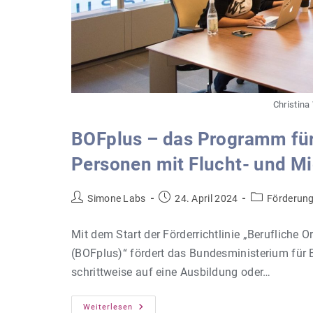
Christina
BOFplus – das Programm für 
Personen mit Flucht- und Mi
Beitrags-
Beitrag
Beitrags-
Simone Labs
24. April 2024
Förderun
Autor:
veröffentlicht:
Kategorie:
Mit dem Start der Förderrichtlinie „Berufliche 
(BOFplus)“ fördert das Bundesministerium für
schrittweise auf eine Ausbildung oder…
BOFplus
Weiterlesen