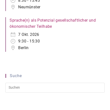
8:30 - 15:45
Neumünster
Sprache(n) als Potenzial gesellschaftlicher und
ökonomischer Teilhabe
7 Okt. 2026
9:30 - 15:30
Berlin
Suche
Pre
Es
to
clo
the