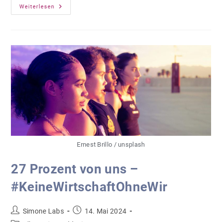
Ideenwettbewerb
Weiterlesen
–
Innovative
Wege
In
Beschäftigung
Ernest Brillo / unsplash
27 Prozent von uns –
#KeineWirtschaftOhneWir
Beitrags-
Beitrag
Simone Labs
14. Mai 2024
Autor:
veröffentlicht: