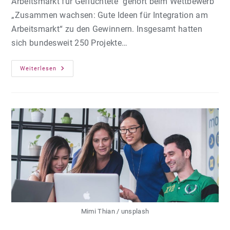
Arbeitsmarkt für Geflüchtete" gehört beim Wettbewerb
„Zusammen wachsen: Gute Ideen für Integration am
Arbeitsmarkt“ zu den Gewinnern. Insgesamt hatten
sich bundesweit 250 Projekte…
Auszeichnung
Weiterlesen
Für
Beratungsnetzwerk
„Alle
An
Bord!“
Mimi Thian / unsplash