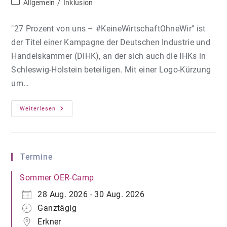
Beitrags-
Allgemein
/
Inklusion
Kategorie:
"27 Prozent von uns – #KeineWirtschaftOhneWir" ist
der Titel einer Kampagne der Deutschen Industrie und
Handelskammer (DIHK), an der sich auch die IHKs in
Schleswig-Holstein beteiligen. Mit einer Logo-Kürzung
um…
27
Weiterlesen
Prozent
Von
Uns
–
#KeineWirtschaftOhneWir
Termine
Sommer OER-Camp
28 Aug. 2026 - 30 Aug. 2026
Ganztägig
Erkner