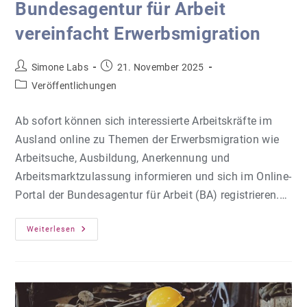
Bundesagentur für Arbeit
vereinfacht Erwerbsmigration
Beitrags-
Beitrag
Simone Labs
21. November 2025
Autor:
veröffentlicht:
Beitrags-
Veröffentlichungen
Kategorie:
Ab sofort können sich interessierte Arbeitskräfte im
Ausland online zu Themen der Erwerbsmigration wie
Arbeitsuche, Ausbildung, Anerkennung und
Arbeitsmarktzulassung informieren und sich im Online-
Portal der Bundesagentur für Arbeit (BA) registrieren.…
Bundesagentur
Weiterlesen
Für
Arbeit
Vereinfacht
Erwerbsmigration